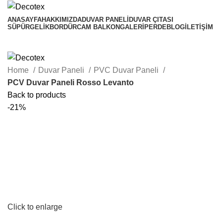
ANASAYFA
HAKKIMIZDA
DUVAR PANELI
DUVAR ÇITASI
SÜPÜRGELIK
BORDÜR
CAM BALKON
GALERI
PERDE
BLOG
İLETIŞIM
Home
Duvar Paneli
PVC Duvar Paneli
PCV Duvar Paneli Rosso Levanto
Back to products
-21%
₺
₺
₺
₺
Click to enlarge