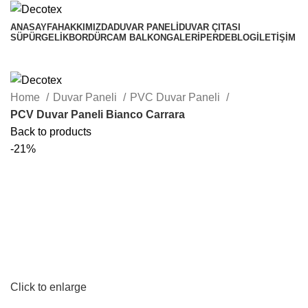
ANASAYFA
HAKKIMIZDA
DUVAR PANELI
DUVAR ÇITASI
SÜPÜRGELIK
BORDÜR
CAM BALKON
GALERI
PERDE
BLOG
İLETIŞIM
Home
Duvar Paneli
PVC Duvar Paneli
PCV Duvar Paneli Bianco Carrara
Back to products
-21%
₺
₺
₺
₺
Click to enlarge