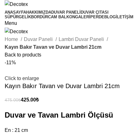
ANASAYFA
HAKKIMIZDA
DUVAR PANELI
DUVAR ÇITASI
SÜPÜRGELIK
BORDÜR
CAM BALKON
GALERI
PERDE
BLOG
İLETIŞIM
Menu
Home
Duvar Paneli
Lambri Duvar Paneli
Kayın Bakır Tavan ve Duvar Lambri 21cm
Back to products
-11%
Click to enlarge
Kayın Bakır Tavan ve Duvar Lambri 21cm
₺
₺
₺
₺
₺
₺
Duvar ve Tavan Lambri Ölçüsü
En : 21 cm