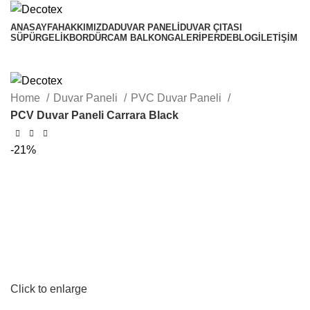
ANASAYFA
HAKKIMIZDA
DUVAR PANELI
DUVAR ÇITASI
SÜPÜRGELIK
BORDÜR
CAM BALKON
GALERI
PERDE
BLOG
İLETIŞIM
Home
Duvar Paneli
PVC Duvar Paneli
PCV Duvar Paneli Carrara Black
-21%
Click to enlarge