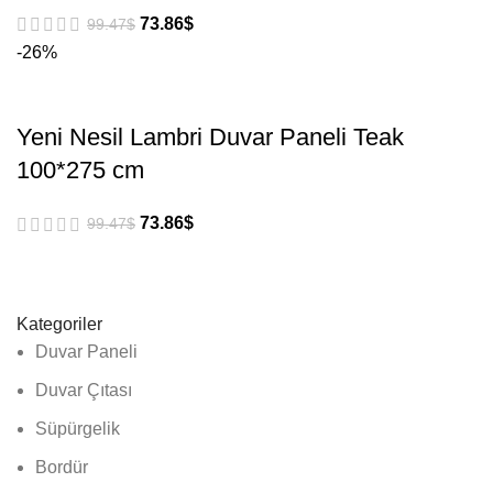
73.86
$
99.47
$
-26%
Yeni Nesil Lambri Duvar Paneli Teak
100*275 cm
73.86
$
99.47
$
Kategoriler
Duvar Paneli
Duvar Çıtası
Süpürgelik
Bordür