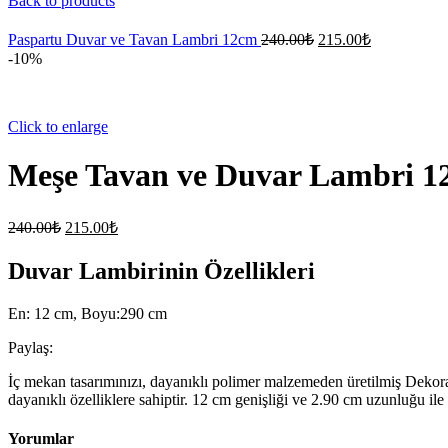
Back to products
Paspartu Duvar ve Tavan Lambri 12cm
240.00
₺
215.00
₺
-10%
Click to enlarge
Meşe Tavan ve Duvar Lambri 1
240.00
₺
215.00
₺
Duvar Lambirinin Özellikleri
En: 12 cm, Boyu:290 cm
Paylaş:
İç mekan tasarımınızı, dayanıklı polimer malzemeden üretilmiş Dekora
dayanıklı özelliklere sahiptir. 12 cm genişliği ve 2.90 cm uzunluğu ile
Yorumlar