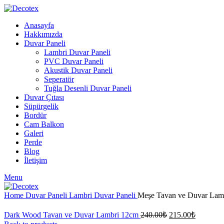
Anasayfa
Hakkımızda
Duvar Paneli
Lambri Duvar Paneli
PVC Duvar Paneli
Akustik Duvar Paneli
Seperatör
Tuğla Desenli Duvar Paneli
Duvar Çıtası
Süpürgelik
Bordür
Cam Balkon
Galeri
Perde
Blog
İletişim
Menu
Home
Duvar Paneli
Lambri Duvar Paneli
Meşe Tavan ve Duvar Lam
Dark Wood Tavan ve Duvar Lambri 12cm
240.00
₺
215.00
₺